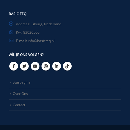
BASIC TEQ
Address:
Tilburg, Nederland
Kvk:
83020500
E-mail:
info@basicteq.nl
WIL JE ONS VOLGEN?
Starpagina
Over Ons
Contact